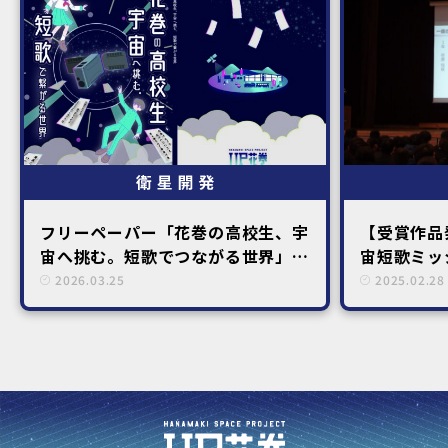
フリーペーパー「花巻の高校生、宇
【受賞作品
宙へ挑む。短歌でつながる世界」刊
宙短歌ミッ
行！
2026.03.25
2025.02.28