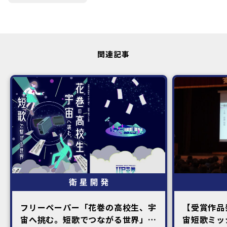
関連記事
フリーペーパー「花巻の高校生、宇
【受賞作品
宙へ挑む。短歌でつながる世界」刊
宙短歌ミッ